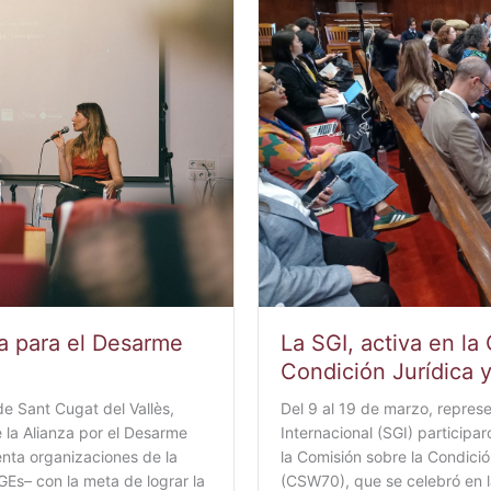
za para el Desarme
La SGI, activa en la
Condición Jurídica y
de Sant Cugat del Vallès,
Del 9 al 19 de marzo, repres
e la Alianza por el Desarme
Internacional (SGI) participa
nta organizaciones de la
la Comisión sobre la Condició
SGEs– con la meta de lograr la
(CSW70), que se celebró en l