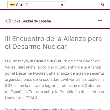
Vés
Cer
Català
al
contingut
III Encuentro de la Alianza para
el Desarme Nuclear
El 8 de mayo, la Casa de la Cultura de Sant Cugat del
Vallès, Barcelona, acogió el III Encuentro de la Alianza
por el Desarme Nuclear, una alianza de más de sesenta
organizaciones de la sociedad civil –entre las cuales, la
SGEs– con la meta de lograr la adhesión del Gobierno
de España al Tratado sobre la Prohibición de las Armas
Nucleares (TPAN).
Tras dedicarse la primera mitad del día a sesiones de