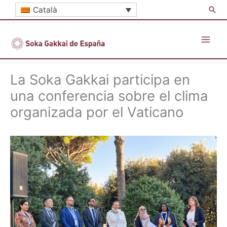
Vés
Cer
Català
al
contingut
La Soka Gakkai participa en
una conferencia sobre el clima
organizada por el Vaticano