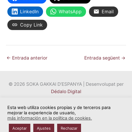
LinkedIn
WhatsApp
Email
Copy Link
←
Entrada anterior
Entrada següent
→
© 2026 SOKA GAKKAI D’ESPANYA | Desenvolupat per
Dédalo Digital
Esta web utiliza cookies propias y de terceros para
Política de privacitat
mejorar la experiencia de usuario,
Avís legal
más información en la política de cookies.
Política de galetes
Aceptar
Ajustes
Rechazar