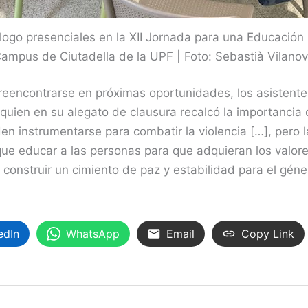
ogo presenciales en la XII Jornada para una Educación 
ampus de Ciutadella de la UPF | Foto: Sebastià Vilano
reencontrarse en próximas oportunidades, los asistent
uien en su alegato de clausura recalcó la importancia 
instrumentarse para combatir la violencia […], pero la 
que educar a las personas para que adquieran los valor
á construir un cimiento de paz y estabilidad para el g
edIn
WhatsApp
Email
Copy Link