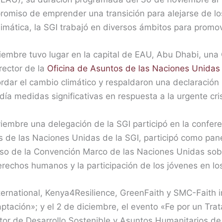
promiso de emprender una transición para alejarse de l
imática, la SGI trabajó en diversos ámbitos para promove
oviembre tuvo lugar en la capital de EAU, Abu Dhabi, un
irector de la
Oficina de Asuntos de las Naciones Unidas 
rdar el cambio climático y respaldaron una declaración 
a medidas significativas en respuesta a la urgente cris
iembre una delegación de la SGI participó en la confe
s de las Naciones Unidas de la SGI, participó como panel
gioso de la Convención Marco de las Naciones Unidas s
 derechos humanos y la participación de los jóvenes en l
nternational, Kenya4Resilience, GreenFaith y SMC-Faith 
daptación»; y el 2 de diciembre, el evento «Fe por un Tr
tor de Desarrollo Sostenible y Asuntos Humanitarios de 