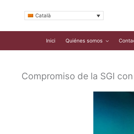
Vés
al
Català
contingut
Inici
Quiénes somos
Conta
Compromiso de la SGI con