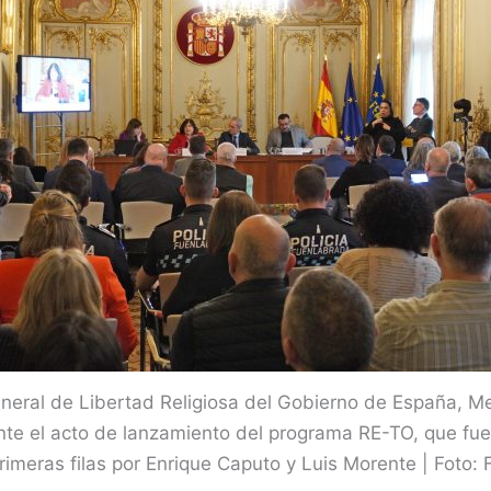
eneral de Libertad Religiosa del Gobierno de España, Me
ante el acto de lanzamiento del programa RE-TO, que fu
primeras filas por Enrique Caputo y Luis Morente | Foto: