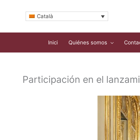
Vés
al
Català
contingut
Inici
Quiénes somos
Conta
Participación en el lanzam