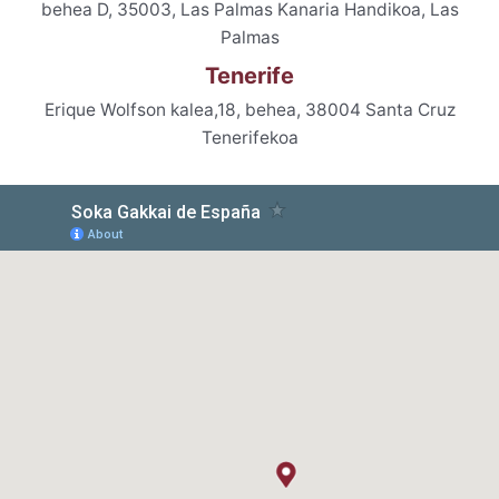
behea D, 35003, Las Palmas Kanaria Handikoa, Las
Palmas
Tenerife
Erique Wolfson kalea,18, behea, 38004 Santa Cruz
Tenerifekoa