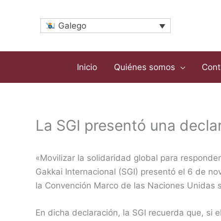
Ir
ao
Galego
contido
Inicio
Quiénes somos
Cont
La SGI presentó una decla
«Movilizar la solidaridad global para responder 
Gakkai Internacional (SGI) presentó el 6 de n
la Convención Marco de las Naciones Unidas s
En dicha declaración, la SGI recuerda que, si 