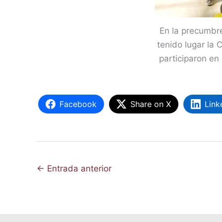
En la precumbr
tenido lugar la 
participaron en
Facebook
Share on X
Link
←
Entrada anterior