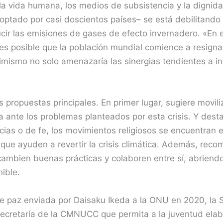
a vida humana, los medios de subsistencia y la dignida
adoptado por casi doscientos países– se está debilitando
cir las emisiones de gases de efecto invernadero. «En e
s posible que la población mundial comience a resignars
ismo no solo amenazaría las sinergias tendientes a inc
 propuestas principales. En primer lugar, sugiere movili
a ante los problemas planteados por esta crisis. Y des
cias o de fe, los movimientos religiosos se encuentran e
 que ayuden a revertir la crisis climática. Además, re
cambien buenas prácticas y colaboren entre sí, abriend
ible.
de paz enviada por Daisaku Ikeda a la ONU en 2020, la S
ecretaría de la CMNUCC que permita a la juventud elab